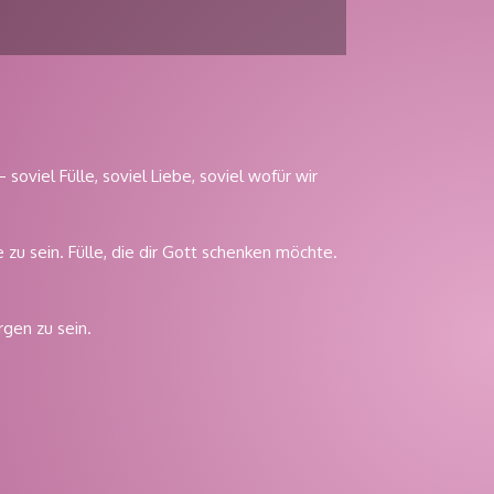
– soviel Fülle, soviel Liebe, soviel wofür wir
e zu sein. Fülle, die dir Gott schenken möchte.
rgen zu sein.